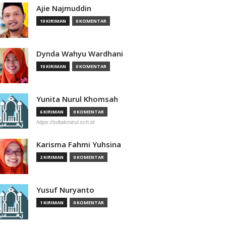
Ajie Najmuddin
19 KIRIMAN
0 KOMENTAR
Dynda Wahyu Wardhani
10 KIRIMAN
0 KOMENTAR
Yunita Nurul Khomsah
6 KIRIMAN
0 KOMENTAR
https://sdtakmirul.sch.id
Karisma Fahmi Yuhsina
2 KIRIMAN
0 KOMENTAR
Yusuf Nuryanto
1 KIRIMAN
0 KOMENTAR