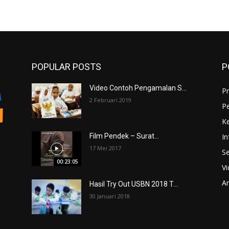
POPULAR POSTS
P
Video Contoh Pengamalan S...
Pr
2 Februari 2019
P
K
In
Film Pendek – Surat...
17 Mei 2017
Se
00:23:05
V
An
Hasil Try Out USBN 2018 T...
30 Januari 2018