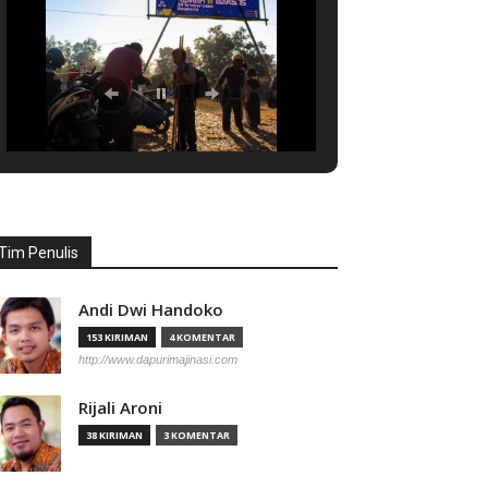
Tim Penulis
Andi Dwi Handoko
153 KIRIMAN
4 KOMENTAR
http://www.dapurimajinasi.com
Rijali Aroni
38 KIRIMAN
3 KOMENTAR