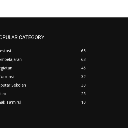
OPULAR CATEGORY
estasi
65
embelajaran
63
egiatan
46
formasi
32
putar Sekolah
30
ideo
25
ak Ta'mirul
10