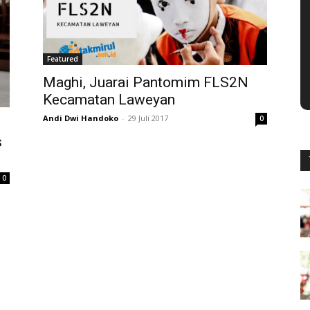
Featured
Maghi, Juarai Pantomim FLS2N
Kecamatan Laweyan
Andi Dwi Handoko
-
29 Juli 2017
0
s
0