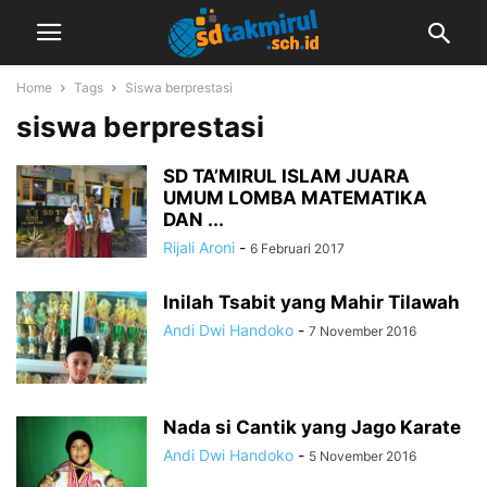
Home
Tags
Siswa berprestasi
siswa berprestasi
SD TA’MIRUL ISLAM JUARA
UMUM LOMBA MATEMATIKA
DAN ...
Rijali Aroni
-
6 Februari 2017
Inilah Tsabit yang Mahir Tilawah
Andi Dwi Handoko
-
7 November 2016
Nada si Cantik yang Jago Karate
Andi Dwi Handoko
-
5 November 2016