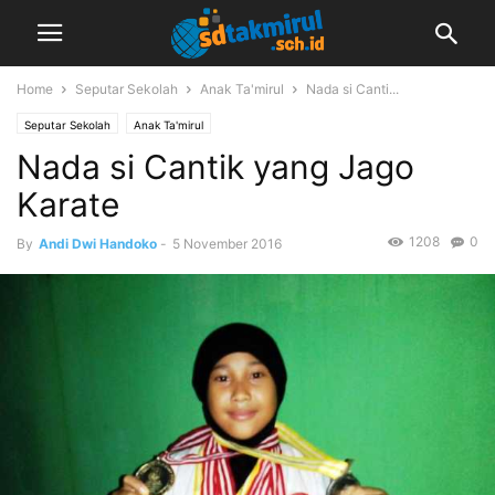
Home
Seputar Sekolah
Anak Ta'mirul
Nada si Canti...
Seputar Sekolah
Anak Ta'mirul
Nada si Cantik yang Jago
Karate
1208
0
By
Andi Dwi Handoko
-
5 November 2016