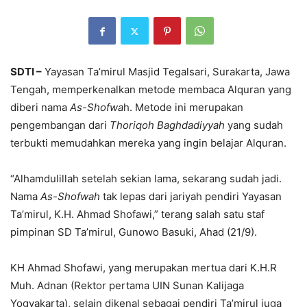
SDTI –
Yayasan Ta’mirul Masjid Tegalsari, Surakarta, Jawa
Tengah, memperkenalkan metode membaca Alquran yang
diberi nama
As-Shofwa
h. Metode ini merupakan
pengembangan dari
Thoriqoh Baghdadiyyah
yang sudah
terbukti memudahkan mereka yang ingin belajar Alquran.
“Alhamdulillah setelah sekian lama, sekarang sudah jadi.
Nama
As-Shofwah
tak lepas dari jariyah pendiri Yayasan
Ta’mirul, K.H. Ahmad Shofawi,” terang salah satu staf
pimpinan SD Ta’mirul, Gunowo Basuki, Ahad (21/9).
KH Ahmad Shofawi, yang merupakan mertua dari K.H.R
Muh. Adnan (Rektor pertama UIN Sunan Kalijaga
Yogyakarta), selain dikenal sebagai pendiri Ta’mirul juga