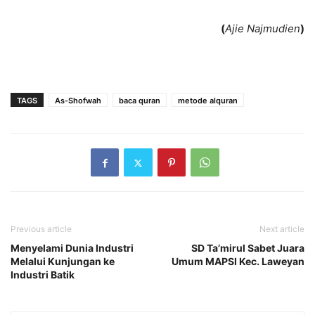
(
Ajie Najmudien
)
TAGS
As-Shofwah
baca quran
metode alquran
Previous article
Next article
Menyelami Dunia Industri
SD Ta’mirul Sabet Juara
Melalui Kunjungan ke
Umum MAPSI Kec. Laweyan
Industri Batik