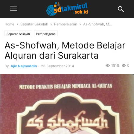
Home
Seputar Sekolah
Pembelajaran
As-Shofwah, M...
Seputar Sekolah
Pembelajaran
As-Shofwah, Metode Belajar
Alquran dari Surakarta
1818
0
By
Ajie Najmuddin
-
23 September 2014