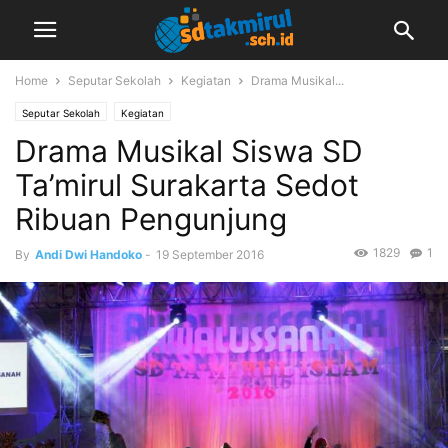
Home
Seputar Sekolah
Kegiatan
Drama Musikal...
Seputar Sekolah
Kegiatan
Drama Musikal Siswa SD
Ta’mirul Surakarta Sedot
Ribuan Pengunjung
1829
1
By
Andi Dwi Handoko
-
19 September 2016