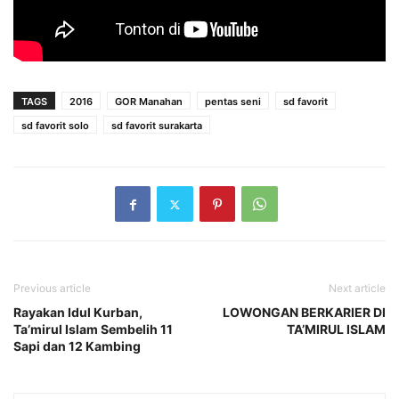
TAGS
2016
GOR Manahan
pentas seni
sd favorit
sd favorit solo
sd favorit surakarta
Previous article
Next article
Rayakan Idul Kurban,
LOWONGAN BERKARIER DI
Ta’mirul Islam Sembelih 11
TA’MIRUL ISLAM
Sapi dan 12 Kambing