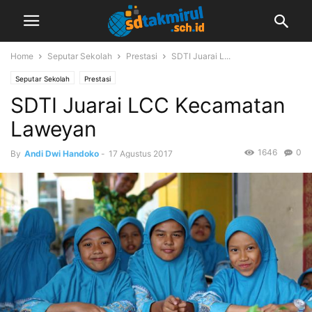
Home
Seputar Sekolah
Prestasi
SDTI Juarai L...
Seputar Sekolah
Prestasi
SDTI Juarai LCC Kecamatan
Laweyan
1646
0
By
Andi Dwi Handoko
-
17 Agustus 2017