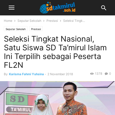
Home
Seputar Sekolah
Prestasi
Seleksi Tingk...
Seputar Sekolah
Prestasi
Seleksi Tingkat Nasional,
Satu Siswa SD Ta’mirul Islam
Ini Terpilih sebagai Peserta
FL2N
1378
0
By
Karisma Fahmi Yuhsina
-
2 November 2018