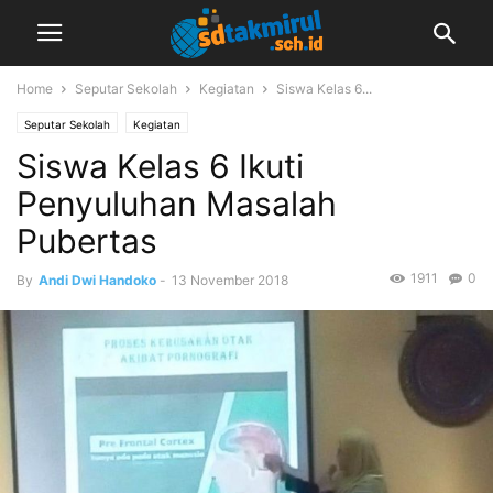
Home
Seputar Sekolah
Kegiatan
Siswa Kelas 6...
Seputar Sekolah
Kegiatan
Siswa Kelas 6 Ikuti
Penyuluhan Masalah
Pubertas
1911
0
By
Andi Dwi Handoko
-
13 November 2018