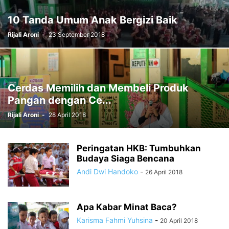
10 Tanda Umum Anak Bergizi Baik
Rijali Aroni
-
23 September 2018
Cerdas Memilih dan Membeli Produk
Pangan dengan Ce...
Rijali Aroni
-
28 April 2018
Peringatan HKB: Tumbuhkan
Budaya Siaga Bencana
Andi Dwi Handoko
-
26 April 2018
Apa Kabar Minat Baca?
Karisma Fahmi Yuhsina
-
20 April 2018