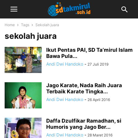
Home
Tags
Sekolah juara
sekolah juara
Ikut Pentas PAI, SD Ta’mirul Islam
Bawa Pula...
Andi Dwi Handoko
-
27 Juli 2019
Jago Karate, Nada Raih Juara
Terbaik Karate Tingka...
Andi Dwi Handoko
-
26 April 2016
Daffa Dzulfikar Ramadhan, si
Humoris yang Jago Ber...
Andi Dwi Handoko
-
28 Maret 2016