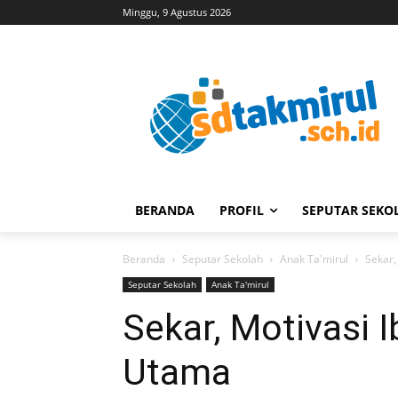
Minggu, 9 Agustus 2026
BERANDA
PROFIL
SEPUTAR SEKO
Beranda
Seputar Sekolah
Anak Ta'mirul
Sekar,
Seputar Sekolah
Anak Ta'mirul
Sekar, Motivasi 
Utama