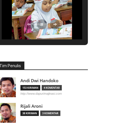
Tim Penulis
Andi Dwi Handoko
153 KIRIMAN
4 KOMENTAR
http://www.dapurimajinasi.com
Rijali Aroni
38 KIRIMAN
3 KOMENTAR