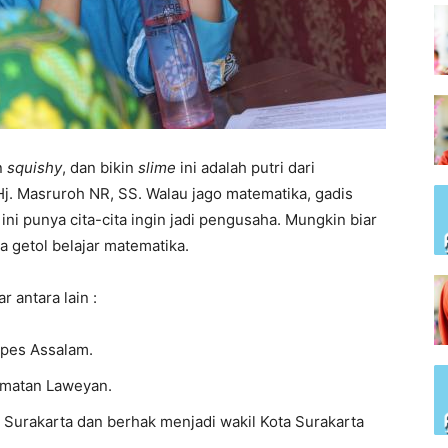
n
squishy
, dan bikin
slime
ini adalah putri dari
j. Masruroh NR, SS. Walau jago matematika, gadis
ini punya cita-cita ingin jadi pengusaha. Mungkin biar
a getol belajar matematika.
 antara lain :
npes Assalam.
camatan Laweyan.
a Surakarta dan berhak menjadi wakil Kota Surakarta