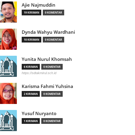
Ajie Najmuddin
19 KIRIMAN
0 KOMENTAR
Dynda Wahyu Wardhani
10 KIRIMAN
0 KOMENTAR
Yunita Nurul Khomsah
6 KIRIMAN
0 KOMENTAR
https://sdtakmirul.sch.id
Karisma Fahmi Yuhsina
2 KIRIMAN
0 KOMENTAR
Yusuf Nuryanto
1 KIRIMAN
0 KOMENTAR