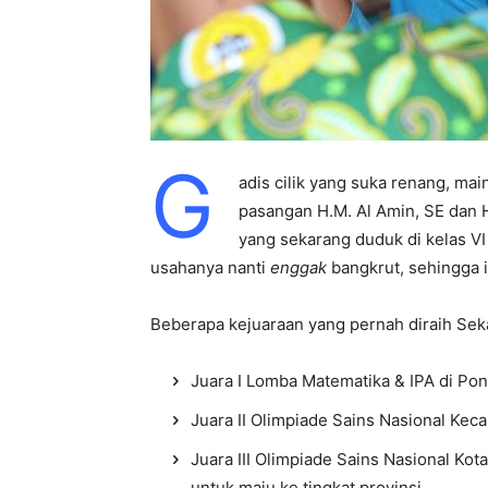
G
adis cilik yang suka renang, mai
pasangan H.M. Al Amin, SE dan H
yang sekarang duduk di kelas VI 
usahanya nanti
enggak
bangkrut, sehingga i
Beberapa kejuaraan yang pernah diraih Sekar
Juara I Lomba Matematika & IPA di Po
Juara II Olimpiade Sains Nasional Ke
Juara III Olimpiade Sains Nasional Kot
untuk maju ke tingkat provinsi.